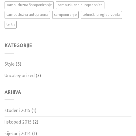
samousluzna šamponiranje
samousluzne autopraonice
samouslužna autopraona
samponiranje
tehnički pregled vozila
tertis
KATEGORIJE
Style
(5)
Uncategorized
(3)
ARHIVA
studeni 2015
(1)
listopad 2015
(2)
siječanj 2014
(1)