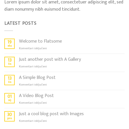
Lorem ipsum dolor sit amet, consectetuer adipiscing elit, sed
diam nonummy nibh euismod tincidunt.
LATEST POSTS
Welcome to Flatsome
19
stu
za
Komentari isključeni
Welcome
to
Just another post with A Gallery
13
Flatsome
lis
za
Komentari isključeni
Just
another
A Simple Blog Post
13
post
lis
za
Komentari isključeni
with
A
A
Simple
A Video Blog Post
01
Gallery
Blog
sij
za
Komentari isključeni
Post
A
Video
Just a cool blog post with Images
30
Blog
pro
za
Komentari isključeni
Post
Just