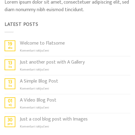
Lorem ipsum dolor sit amet, consectetuer adipiscing elit, sed
diam nonummy nibh euismod tincidunt.
LATEST POSTS
Welcome to Flatsome
19
stu
za
Komentari isključeni
Welcome
to
Just another post with A Gallery
13
Flatsome
lis
za
Komentari isključeni
Just
another
A Simple Blog Post
13
post
lis
za
Komentari isključeni
with
A
A
Simple
A Video Blog Post
01
Gallery
Blog
sij
za
Komentari isključeni
Post
A
Video
Just a cool blog post with Images
30
Blog
pro
za
Komentari isključeni
Post
Just