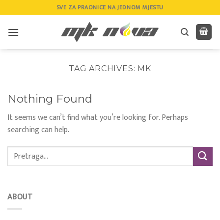
Skip
SVE ZA PRAONICE NA JEDNOM MJESTU
to
content
TAG ARCHIVES:
MK
Nothing Found
It seems we can’t find what you’re looking for. Perhaps
searching can help.
ABOUT