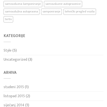
samousluzna šamponiranje
samousluzne autopraonice
samouslužna autopraona
samponiranje
tehnički pregled vozila
tertis
KATEGORIJE
Style
(5)
Uncategorized
(3)
ARHIVA
studeni 2015
(1)
listopad 2015
(2)
siječanj 2014
(1)