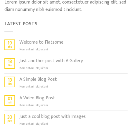
Lorem ipsum dolor sit amet, consectetuer adipiscing elit, sed
diam nonummy nibh euismod tincidunt.
LATEST POSTS
Welcome to Flatsome
19
stu
za
Komentari isključeni
Welcome
to
Just another post with A Gallery
13
Flatsome
lis
za
Komentari isključeni
Just
another
A Simple Blog Post
13
post
lis
za
Komentari isključeni
with
A
A
Simple
A Video Blog Post
01
Gallery
Blog
sij
za
Komentari isključeni
Post
A
Video
Just a cool blog post with Images
30
Blog
pro
za
Komentari isključeni
Post
Just