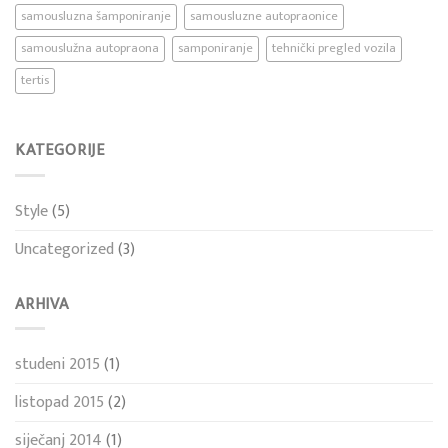
samousluzna šamponiranje
samousluzne autopraonice
samouslužna autopraona
samponiranje
tehnički pregled vozila
tertis
KATEGORIJE
Style
(5)
Uncategorized
(3)
ARHIVA
studeni 2015
(1)
listopad 2015
(2)
siječanj 2014
(1)