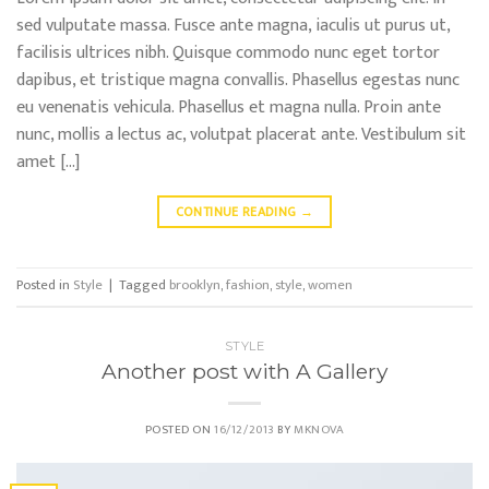
sed vulputate massa. Fusce ante magna, iaculis ut purus ut,
facilisis ultrices nibh. Quisque commodo nunc eget tortor
dapibus, et tristique magna convallis. Phasellus egestas nunc
eu venenatis vehicula. Phasellus et magna nulla. Proin ante
nunc, mollis a lectus ac, volutpat placerat ante. Vestibulum sit
amet […]
CONTINUE READING
→
Posted in
Style
|
Tagged
brooklyn
,
fashion
,
style
,
women
STYLE
Another post with A Gallery
POSTED ON
16/12/2013
BY
MKNOVA