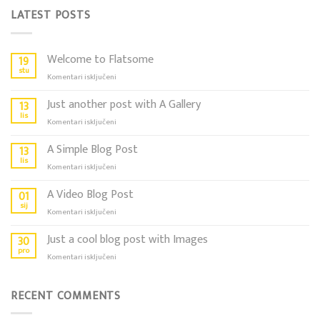
LATEST POSTS
Welcome to Flatsome
19
stu
za
Komentari isključeni
Welcome
to
Just another post with A Gallery
13
Flatsome
lis
za
Komentari isključeni
Just
another
A Simple Blog Post
13
post
lis
za
Komentari isključeni
with
A
A
Simple
A Video Blog Post
01
Gallery
Blog
sij
za
Komentari isključeni
Post
A
Video
Just a cool blog post with Images
30
Blog
pro
za
Komentari isključeni
Post
Just
a
cool
RECENT COMMENTS
blog
post