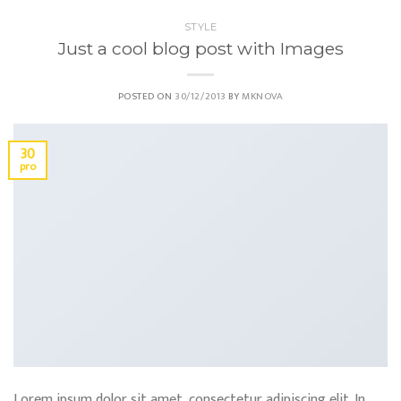
STYLE
Just a cool blog post with Images
POSTED ON
30/12/2013
BY
MKNOVA
30
pro
Lorem ipsum dolor sit amet, consectetur adipiscing elit. In