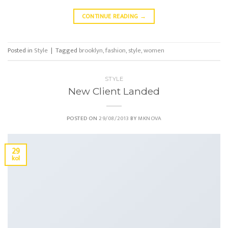
CONTINUE READING
→
Posted in
Style
|
Tagged
brooklyn
,
fashion
,
style
,
women
STYLE
New Client Landed
POSTED ON
29/08/2013
BY
MKNOVA
29
kol