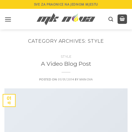
Skip
SVE ZA PRAONICE NA JEDNOM MJESTU
to
content
CATEGORY ARCHIVES:
STYLE
STYLE
A Video Blog Post
POSTED ON
01/01/2014
BY
MKNOVA
01
sij