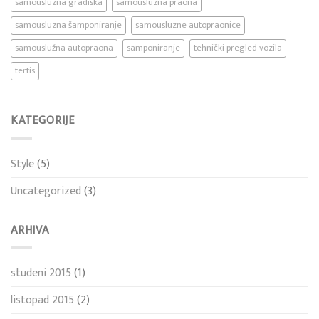
samousluzna gradiska
samousluzna praona
samousluzna šamponiranje
samousluzne autopraonice
samouslužna autopraona
samponiranje
tehnički pregled vozila
tertis
KATEGORIJE
Style
(5)
Uncategorized
(3)
ARHIVA
studeni 2015
(1)
listopad 2015
(2)