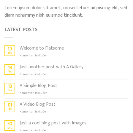
Lorem ipsum dolor sit amet, consectetuer adipiscing elit, sed
diam nonummy nibh euismod tincidunt.
LATEST POSTS
Welcome to Flatsome
19
stu
za
Komentari isključeni
Welcome
to
Just another post with A Gallery
13
Flatsome
lis
za
Komentari isključeni
Just
another
A Simple Blog Post
13
post
lis
za
Komentari isključeni
with
A
A
Simple
A Video Blog Post
01
Gallery
Blog
sij
za
Komentari isključeni
Post
A
Video
Just a cool blog post with Images
30
Blog
pro
za
Komentari isključeni
Post