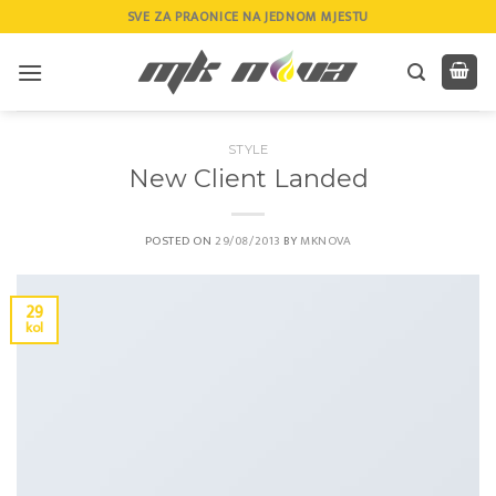
Skip
SVE ZA PRAONICE NA JEDNOM MJESTU
to
content
STYLE
New Client Landed
POSTED ON
29/08/2013
BY
MKNOVA
29
kol