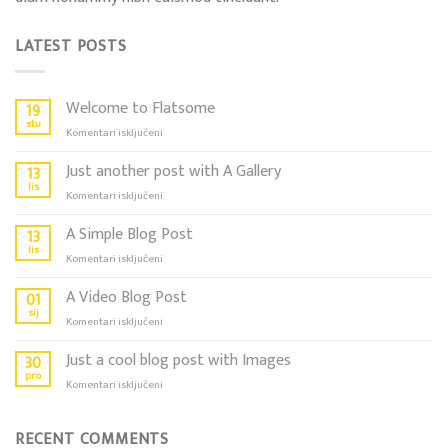
LATEST POSTS
Welcome to Flatsome
19
stu
za
Komentari isključeni
Welcome
to
Just another post with A Gallery
13
Flatsome
lis
za
Komentari isključeni
Just
another
A Simple Blog Post
13
post
lis
za
Komentari isključeni
with
A
A
Simple
A Video Blog Post
01
Gallery
Blog
sij
za
Komentari isključeni
Post
A
Video
Just a cool blog post with Images
30
Blog
pro
za
Komentari isključeni
Post
Just
a
cool
RECENT COMMENTS