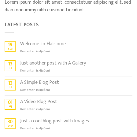
Lorem ipsum dolor sit amet, consectetuer adipiscing elit, sed
diam nonummy nibh euismod tincidunt.
LATEST POSTS
Welcome to Flatsome
19
stu
za
Komentari isključeni
Welcome
to
Just another post with A Gallery
13
Flatsome
lis
za
Komentari isključeni
Just
another
A Simple Blog Post
13
post
lis
za
Komentari isključeni
with
A
A
Simple
A Video Blog Post
01
Gallery
Blog
sij
za
Komentari isključeni
Post
A
Video
Just a cool blog post with Images
30
Blog
pro
za
Komentari isključeni
Post
Just