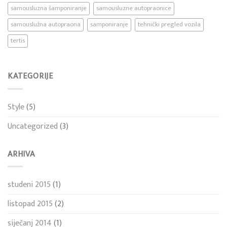
samousluzna šamponiranje
samousluzne autopraonice
samouslužna autopraona
samponiranje
tehnički pregled vozila
tertis
KATEGORIJE
Style
(5)
Uncategorized
(3)
ARHIVA
studeni 2015
(1)
listopad 2015
(2)
siječanj 2014
(1)