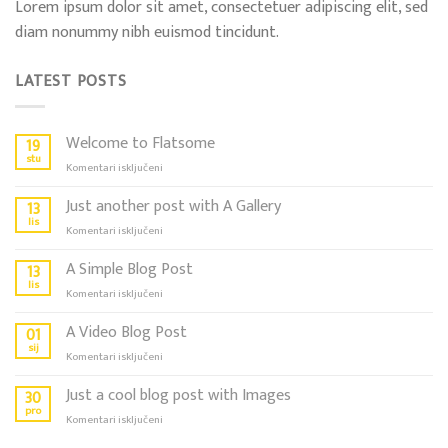
Lorem ipsum dolor sit amet, consectetuer adipiscing elit, sed
diam nonummy nibh euismod tincidunt.
LATEST POSTS
Welcome to Flatsome
19
stu
za
Komentari isključeni
Welcome
to
Just another post with A Gallery
13
Flatsome
lis
za
Komentari isključeni
Just
another
A Simple Blog Post
13
post
lis
za
Komentari isključeni
with
A
A
Simple
A Video Blog Post
01
Gallery
Blog
sij
za
Komentari isključeni
Post
A
Video
Just a cool blog post with Images
30
Blog
pro
za
Komentari isključeni
Post
Just