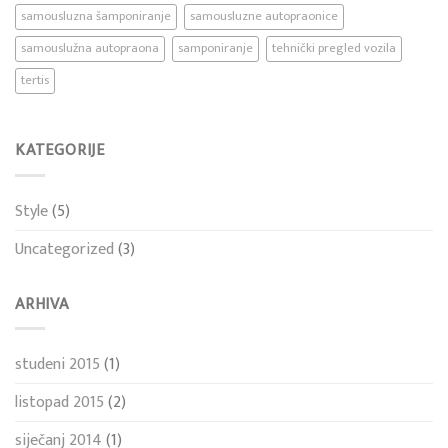
samousluzna šamponiranje
samousluzne autopraonice
samouslužna autopraona
samponiranje
tehnički pregled vozila
tertis
KATEGORIJE
Style
(5)
Uncategorized
(3)
ARHIVA
studeni 2015
(1)
listopad 2015
(2)
siječanj 2014
(1)