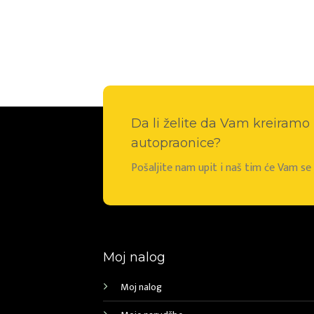
Da li želite da Vam kreiram
autopraonice?
Pošaljite nam upit i naš tim će Vam s
Moj nalog
Moj nalog