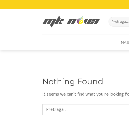
Skip
to
content
Pretraži:
NA
Nothing Found
It seems we can’t find what you’re looking fo