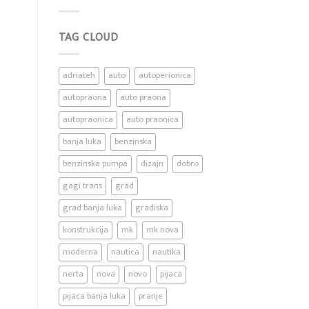
blog
post
with
TAG CLOUD
Images
adriateh
auto
autoperionica
autopraona
auto praona
autopraonica
auto praonica
banja luka
benzinska
benzinska pumpa
dizajn
dobro
gagi trans
grad
grad banja luka
gradiska
konstrukcija
mk
mk nova
moderna
nautica
nautika
nerta
nova
novo
pijaca
pijaca banja luka
pranje