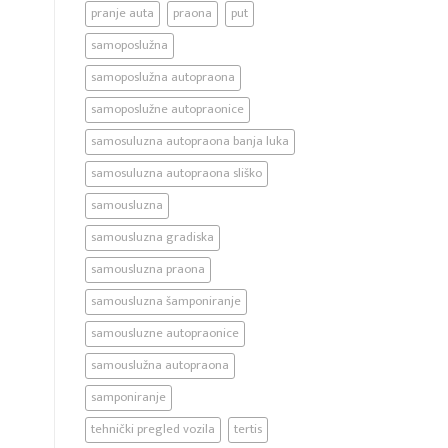
pranje auta
praona
put
samoposlužna
samoposlužna autopraona
samoposlužne autopraonice
samosuluzna autopraona banja luka
samosuluzna autopraona sliško
samousluzna
samousluzna gradiska
samousluzna praona
samousluzna šamponiranje
samousluzne autopraonice
samouslužna autopraona
samponiranje
tehnički pregled vozila
tertis