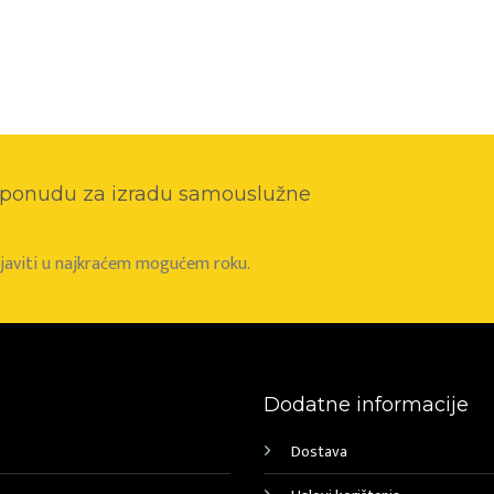
o ponudu za izradu samouslužne
e javiti u najkraćem mogućem roku.
Dodatne informacije
Dostava