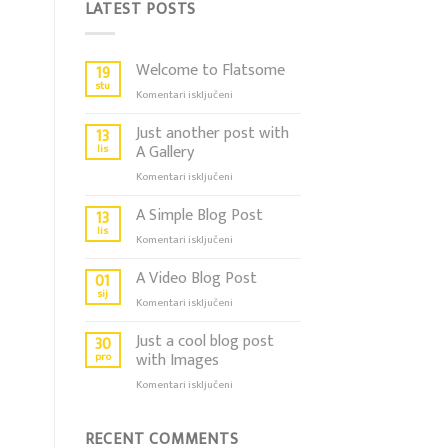
LATEST POSTS
Welcome to Flatsome
19
stu
za
Komentari isključeni
Welcome
to
Just another post with
13
Flatsome
lis
A Gallery
za
Komentari isključeni
Just
another
A Simple Blog Post
13
post
lis
za
Komentari isključeni
with
A
A
Simple
A Video Blog Post
01
Gallery
Blog
sij
za
Komentari isključeni
Post
A
Video
Just a cool blog post
30
Blog
pro
with Images
Post
za
Komentari isključeni
Just
a
cool
RECENT COMMENTS