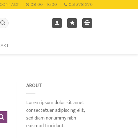
CONTACT
08:00 - 16:00
051 378-270
TAKT
ABOUT
Lorem ipsum dolor sit amet,
consectetuer adipiscing elit,
sed diam nonummy nibh
euismod tincidunt.