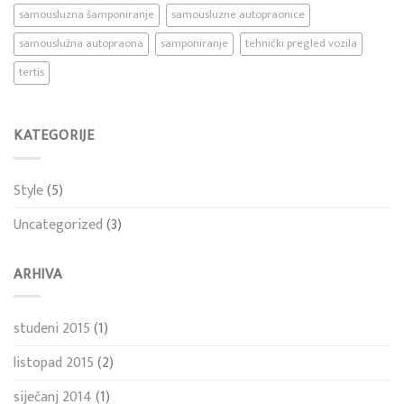
samousluzna šamponiranje
samousluzne autopraonice
samouslužna autopraona
samponiranje
tehnički pregled vozila
tertis
KATEGORIJE
Style
(5)
Uncategorized
(3)
ARHIVA
studeni 2015
(1)
listopad 2015
(2)
siječanj 2014
(1)