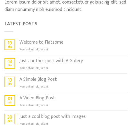
Lorem ipsum dolor sit amet, consectetuer adipiscing elit, sed
diam nonummy nibh euismod tincidunt.
LATEST POSTS
Welcome to Flatsome
19
stu
za
Komentari isključeni
Welcome
to
Just another post with A Gallery
13
Flatsome
lis
za
Komentari isključeni
Just
another
A Simple Blog Post
13
post
lis
za
Komentari isključeni
with
A
A
Simple
A Video Blog Post
01
Gallery
Blog
sij
za
Komentari isključeni
Post
A
Video
Just a cool blog post with Images
30
Blog
pro
za
Komentari isključeni
Post
Just