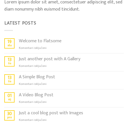
Lorem ipsum dolor sit amet, consectetuer adipiscing elit, sed
diam nonummy nibh euismod tincidunt.
LATEST POSTS
Welcome to Flatsome
19
stu
za
Komentari isključeni
Welcome
to
Just another post with A Gallery
13
Flatsome
lis
za
Komentari isključeni
Just
another
A Simple Blog Post
13
post
lis
za
Komentari isključeni
with
A
A
Simple
A Video Blog Post
01
Gallery
Blog
sij
za
Komentari isključeni
Post
A
Video
Just a cool blog post with Images
30
Blog
pro
za
Komentari isključeni
Post
Just