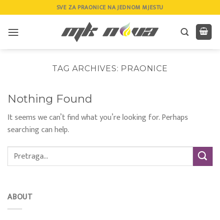
Skip
SVE ZA PRAONICE NA JEDNOM MJESTU
to
content
TAG ARCHIVES:
PRAONICE
Nothing Found
It seems we can’t find what you’re looking for. Perhaps
searching can help.
ABOUT