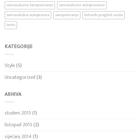
samousluzna šamponiranje
samousluzne autopraonice
samouslužna autopraona
samponiranje
tehnički pregled vozila
tertis
KATEGORIJE
Style
(5)
Uncategorized
(3)
ARHIVA
studeni 2015
(1)
listopad 2015
(2)
siječanj 2014
(1)