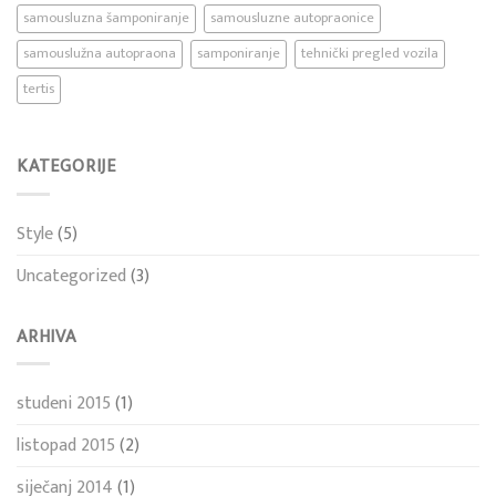
samousluzna šamponiranje
samousluzne autopraonice
samouslužna autopraona
samponiranje
tehnički pregled vozila
tertis
KATEGORIJE
Style
(5)
Uncategorized
(3)
ARHIVA
studeni 2015
(1)
listopad 2015
(2)
siječanj 2014
(1)