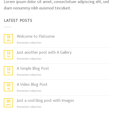
Lorem ipsum dolor sit amet, consectetuer adipiscing elit, sed
diam nonummy nibh euismod tincidunt.
LATEST POSTS
Welcome to Flatsome
19
stu
za
Komentari isključeni
Welcome
to
Just another post with A Gallery
13
Flatsome
lis
za
Komentari isključeni
Just
another
A Simple Blog Post
13
post
lis
za
Komentari isključeni
with
A
A
Simple
A Video Blog Post
01
Gallery
Blog
sij
za
Komentari isključeni
Post
A
Video
Just a cool blog post with Images
30
Blog
pro
za
Komentari isključeni
Post
Just