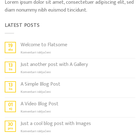
Lorem ipsum dolor sit amet, consectetuer adipiscing elit, sed
diam nonummy nibh euismod tincidunt.
LATEST POSTS
Welcome to Flatsome
19
stu
za
Komentari isključeni
Welcome
to
Just another post with A Gallery
13
Flatsome
lis
za
Komentari isključeni
Just
another
A Simple Blog Post
13
post
lis
za
Komentari isključeni
with
A
A
Simple
A Video Blog Post
01
Gallery
Blog
sij
za
Komentari isključeni
Post
A
Video
Just a cool blog post with Images
30
Blog
pro
za
Komentari isključeni
Post
Just