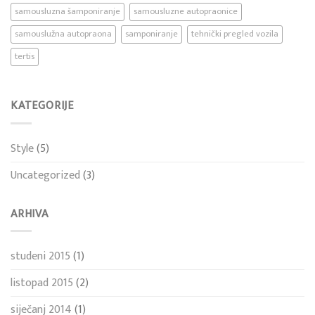
samousluzna šamponiranje
samousluzne autopraonice
samouslužna autopraona
samponiranje
tehnički pregled vozila
tertis
KATEGORIJE
Style
(5)
Uncategorized
(3)
ARHIVA
studeni 2015
(1)
listopad 2015
(2)
siječanj 2014
(1)