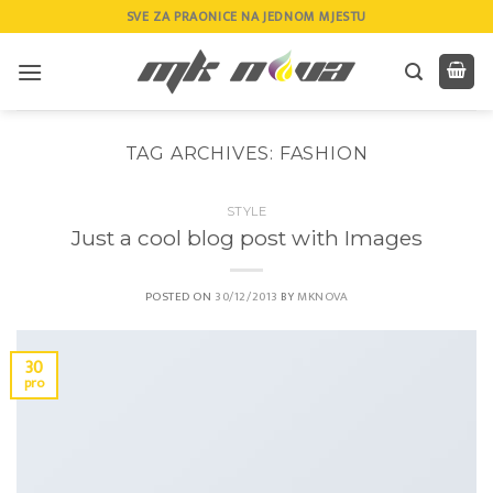
Skip
SVE ZA PRAONICE NA JEDNOM MJESTU
to
content
TAG ARCHIVES:
FASHION
STYLE
Just a cool blog post with Images
POSTED ON
30/12/2013
BY
MKNOVA
30
pro