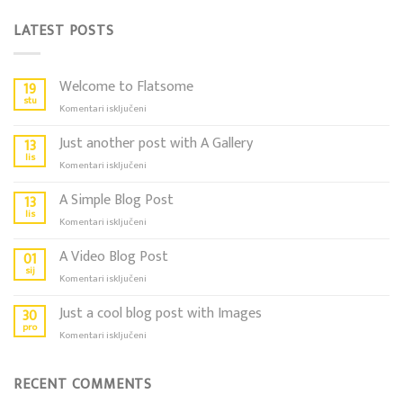
LATEST POSTS
Welcome to Flatsome
19
stu
za
Komentari isključeni
Welcome
to
Just another post with A Gallery
13
Flatsome
lis
za
Komentari isključeni
Just
another
A Simple Blog Post
13
post
lis
za
Komentari isključeni
with
A
A
Simple
A Video Blog Post
01
Gallery
Blog
sij
za
Komentari isključeni
Post
A
Video
Just a cool blog post with Images
30
Blog
pro
za
Komentari isključeni
Post
Just
a
cool
RECENT COMMENTS
blog