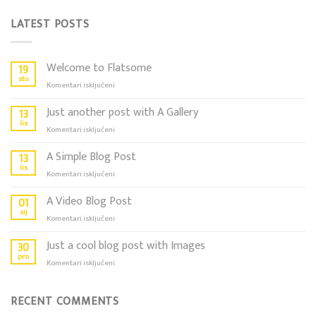
LATEST POSTS
Welcome to Flatsome
19
stu
za
Komentari isključeni
Welcome
to
Just another post with A Gallery
13
Flatsome
lis
za
Komentari isključeni
Just
another
A Simple Blog Post
13
post
lis
za
Komentari isključeni
with
A
A
Simple
A Video Blog Post
01
Gallery
Blog
sij
za
Komentari isključeni
Post
A
Video
Just a cool blog post with Images
30
Blog
pro
za
Komentari isključeni
Post
Just
a
cool
RECENT COMMENTS
blog